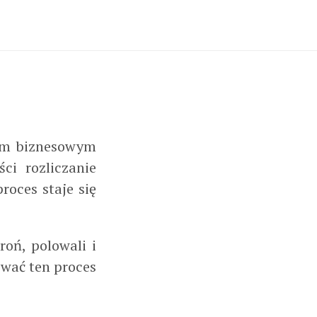
esem biznesowym
ci rozliczanie
oces staje się
oń, polowali i
wać ten proces