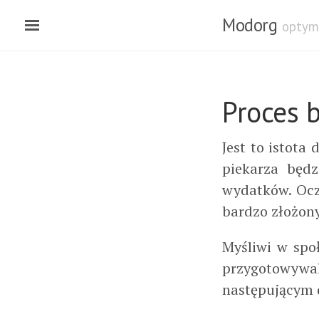
Modorg
optym
Proces 
Jest to istota
piekarza będz
wydatków. Ocz
bardzo złożony
Myśliwi w spo
przygotowywal
następującym