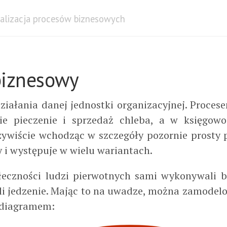
alizacja procesów biznesowych
biznesowy
 działania danej jednostki organizacyjnej. Proc
ie pieczenie i sprzedaż chleba, a w księgowoś
ywiście wchodząc w szczegóły pozornie prosty pr
 i występuje w wielu wariantach.
łeczności ludzi pierwotnych sami wykonywali br
i jedzenie. Mając to na uwadze, można zamodelo
 diagramem: